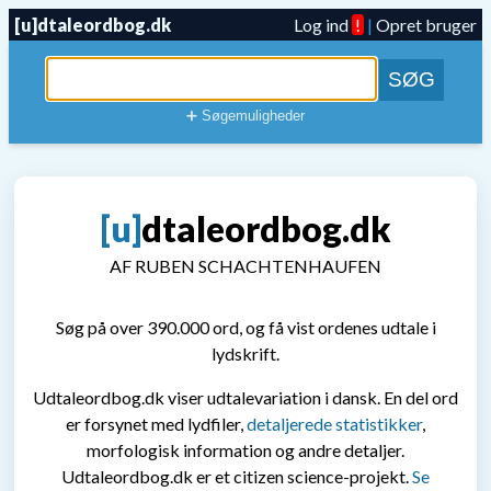
[u]dtaleordbog.dk
Log ind
!
|
Opret bruger
➕ Søgemuligheder
[u]dtaleordbog.dk
AF RUBEN SCHACHTENHAUFEN
Søg på over 390.000 ord, og få vist ordenes udtale i
lydskrift.
Udtaleordbog.dk viser udtalevariation i dansk. En del ord
er forsynet med lydfiler,
detaljerede statistikker
,
morfologisk information og andre detaljer.
Udtaleordbog.dk er et citizen science-projekt.
Se