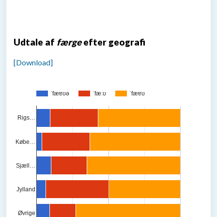
Udtale af
færge
efter geografi
[Download]
ˈfæɐʊə
ˈfæːʊ
ˈfæɐʊ
Rigs…
Købe…
Sjæll…
Jylland
Øvrige