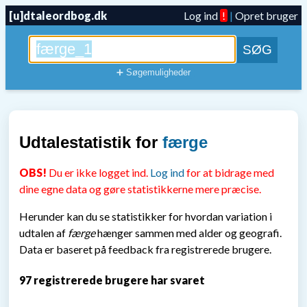
[u]dtaleordbog.dk
Log ind
!
|
Opret bruger
➕ Søgemuligheder
Udtalestatistik for
færge
OBS!
Du er ikke logget ind.
Log ind
for at bidrage med
dine egne data og gøre statistikkerne mere præcise.
Herunder kan du se statistikker for hvordan variation i
udtalen af
færge
hænger sammen med alder og geografi.
Data er baseret på feedback fra registrerede brugere.
97 registrerede brugere har svaret