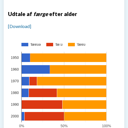
Udtale af
færge
efter alder
[Download]
ˈfæɐʊə
ˈfæːʊ
ˈfæɐʊ
1950
1960
1970
1980
1990
2000
0%
50%
100%