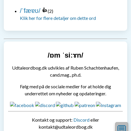
/ˈfæɐʊ/
👍
(
2
)
Klik her for flere detaljer om dette ord
/ɒm ˈsiːɤn/
Udtaleordbog.dk udvikles af Ruben Schachtenhaufen,
cand.mag., ph.d.
Følg med på de sociale medier for at holde dig
underrettet om nyheder og opdateringer.
Kontakt og support:
Discord
eller
💬
kontakt@udtaleordbog.dk