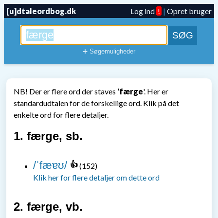
[u]dtaleordbog.dk
Log ind
!
|
Opret bruger
➕ Søgemuligheder
NB! Der er flere ord der staves
'færge
'. Her er
standardudtalen for de forskellige ord. Klik på det
enkelte ord for flere detaljer.
1. færge, sb.
/ˈfæɐʊ/
👍
(
152
)
Klik her for flere detaljer om dette ord
2. færge, vb.