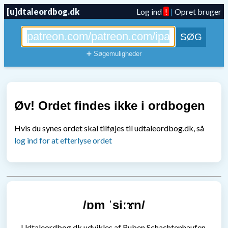
[u]dtaleordbog.dk
Log ind
!
|
Opret bruger
➕ Søgemuligheder
Øv! Ordet findes ikke i ordbogen
Hvis du synes ordet skal tilføjes til udtaleordbog.dk, så
log ind for at efterlyse ordet
/ɒm ˈsiːɤn/
Udtaleordbog.dk udvikles af Ruben Schachtenhaufen,